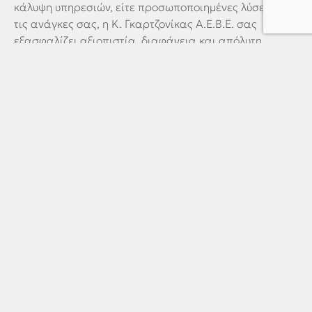
κάλυψη υπηρεσιών, είτε προσωποποιημένες λύσεις για
τις ανάγκες σας, η Κ. Γκαρτζονίκας Α.Ε.Β.Ε. σας
εξασφαλίζει αξιοπιστία, διαφάνεια και απόλυτη
ευελιξία για να οδηγείτε χωρίς περιορισμούς.