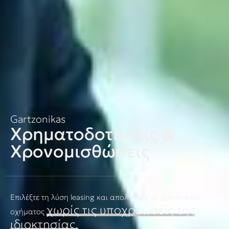
Gartzonikas
Χρηματοδοτήσεις &
Χρονομισθώσεις
Επιλέξτε τη λύση leasing και απολαύστε τη χρήση ενός
χωρίς τις υποχρεώσεις της
οχήματος
ιδιοκτησίας.