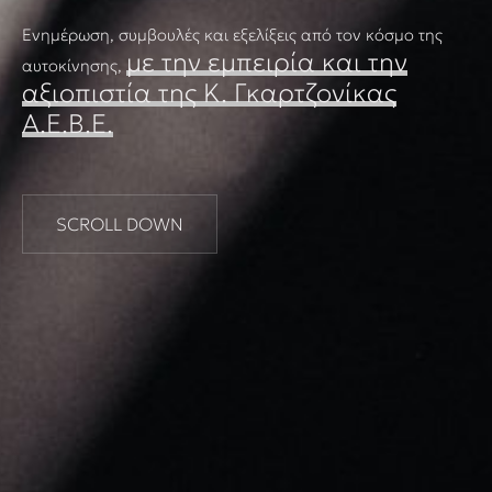
Ενημέρωση, συμβουλές και εξελίξεις από τον κόσμο της
με την εμπειρία και την
αυτοκίνησης,
αξιοπιστία της Κ. Γκαρτζονίκας
Α.Ε.Β.Ε.
SCROLL DOWN