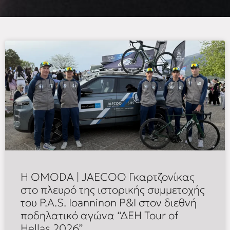
Η OMODA | JAECOO Γκαρτζονίκας
στο πλευρό της ιστορικής συμμετοχής
του P.A.S. Ioanninon P&I στον διεθνή
ποδηλατικό αγώνα “ΔΕΗ Tour of
Hellas 2026”